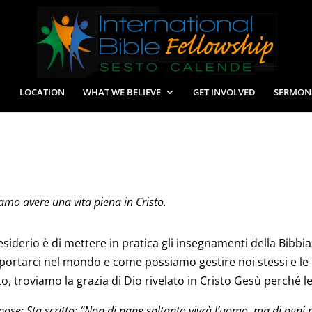
LOCATION
WHAT WE BELIEVE
GET INVOLVED
SERMON
possiamo avere una vita piena in Cristo.
desiderio è di mettere in pratica gli insegnamenti della Bibb
rtarci nel mondo e come possiamo gestire noi stessi e le 
o, troviamo la grazia di Dio rivelato in Cristo Gesù perché 
spose: Sta scritto: “Non di pane soltanto vivrà l’uomo, ma di ogni