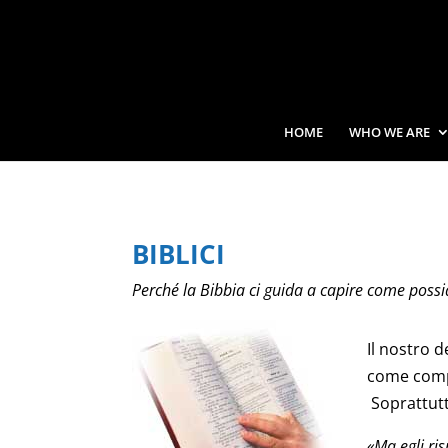
HOME
WHO WE ARE
BIBLICI
Perché la Bibbia ci guida a capire come 
Il nostro 
come compo
Soprattutt
«Ma egli ri