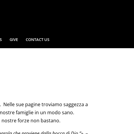
S
GIVE
CONTACT US
ia. Nelle sue pagine troviamo saggezza a
nostre famiglie in un modo sano.
le nostre forze non bastano.
 parola che proviene dalla bocca di Dio.”»
–