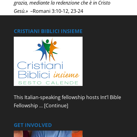
grazia, mediante la redenzione che è in Cristo
Gesù.»
–Romani 3:10-12, 23-24
CRISTIANI BIBLICI INSIEME
This Italian-speaking fellowship hosts Int’l Bible
Fellowship …
[Continue]
GET INVOLVED