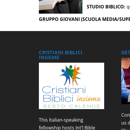
STUDIO BIBLICO:
qu
GRUPPO GIOVANI (SCUOLA MEDIA/SUPE
CRISTIANI BIBLICI
GE
INSIEME
Com
This Italian-speaking
us 
fellowship hosts Int’l Bible