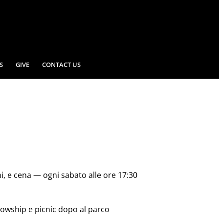
S
GIVE
CONTACT US
ni, e cena — ogni sabato alle ore 17:30
llowship e picnic dopo al parco