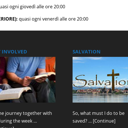
asi ogni giovedì alle ore 20:00
RIORE):
quasi ogni venerdì alle ore 20:00
T INVOLVED
SALVATION
e journey together with
So, what must I do to be
during the week …
saved? …
[Continue]