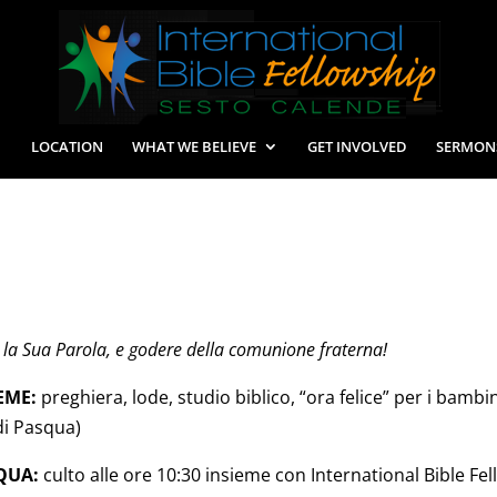
LOCATION
WHAT WE BELIEVE
GET INVOLVED
SERMON
re la Sua Parola, e godere della comunione fraterna!
EME:
preghiera, lode, studio biblico, “ora felice” per i bambi
di Pasqua)
QUA:
culto alle ore 10:30 insieme con International Bible Fe