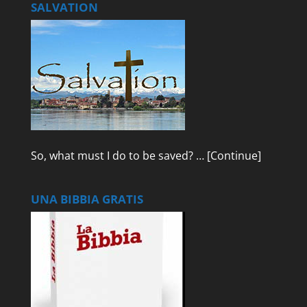
SALVATION
So, what must I do to be saved? …
[Continue]
UNA BIBBIA GRATIS